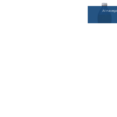
Al navegar
AGUA SABORI
CELLIER MULTIFR
GAS 1.5L
$1.400