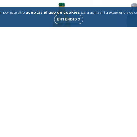
 por este sitio
aceptás el uso de cookies
para agilizar tu experiencia de 
ENTENDIDO
ZADA
AGUA SABORIZADA
AGUA SAB
UTA SIN
NAPAY SIN GAS NARANJA
CELLIER ANA
1.5L
1.5
$1.105
$1.