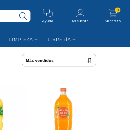
0
Ayuda
Mi cuenta
Mi carrito
LIMPIEZA
LIBRERÍA