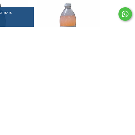
compra.
ORIZADA
AGUA SABORIZADA
NA SIN GAS
CELLIER POMELO
L
ROSADO SIN GAS 1.5L
400
$1.400