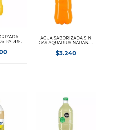
ORIZADA
AGUA SABORIZADA SIN
OS PADRES
GAS AQUARIUS NARANJA
MELO 1.5L
1.5L
400
$3.240