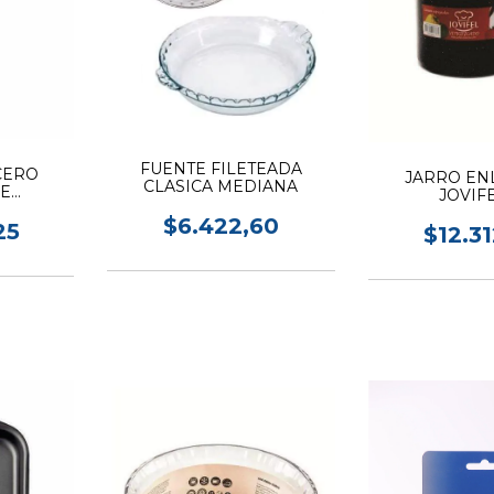
FUENTE FILETEADA
CERO
JARRO EN
CLASICA MEDIANA
LE
JOVIFE
 336
$6.422,60
25
$12.3