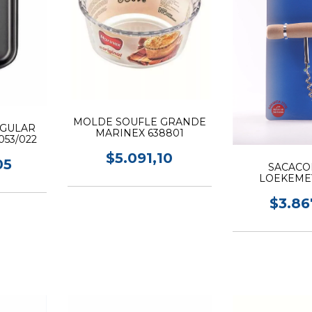
MOLDE SOUFLE GRANDE
NGULAR
MARINEX 638801
53/022
$5.091,10
05
SACAC
LOEKEMEY
$3.86