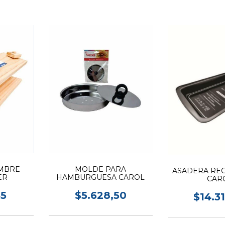
MBRE
MOLDE PARA
ASADERA RE
ER
HAMBURGUESA CAROL
CAR
45
$5.628,50
$14.3