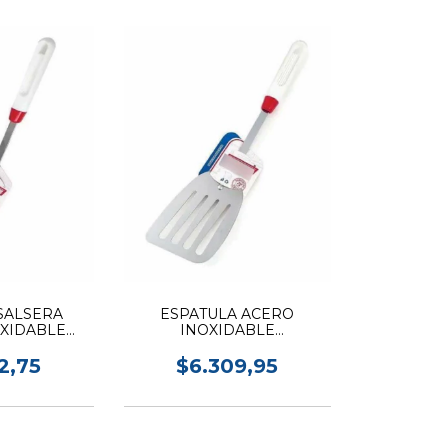
SALSERA
ESPATULA ACERO
XIDABLE
INOXIDABLE
ER 334
LOEKEMEYER 332
2,75
$6.309,95