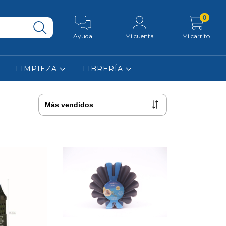
0
Ayuda
Mi cuenta
Mi carrito
LIMPIEZA
LIBRERÍA