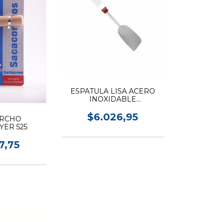
ESPATULA LISA ACERO
INOXIDABLE
LOEKEMEYER 338
$6.026,95
ORCHO
ER 525
7,75