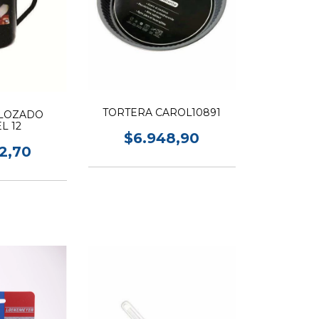
TORTERA CAROL10891
LOZADO
L 12
$6.948,90
12,70