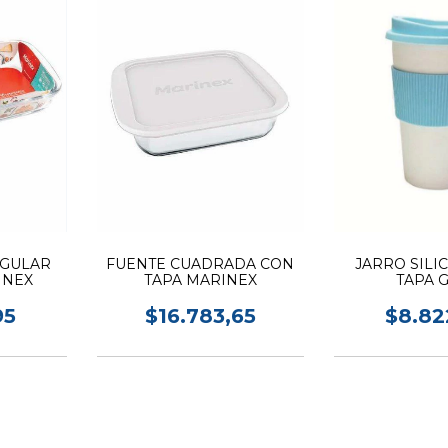
NGULAR
FUENTE CUADRADA CON
JARRO SILI
INEX
TAPA MARINEX
TAPA G
95
$16.783,65
$8.82